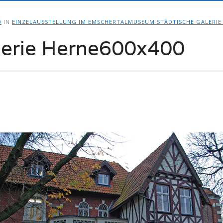
0
IN
EINZELAUSSTELLUNG IM EMSCHERTALMUSEUM STÄDTISCHE GALERIE
lerie Herne600x400