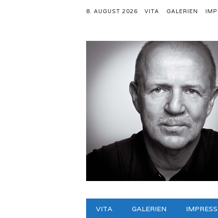
8. AUGUST 2026
VITA
GALERIEN
IM
Hauptmenü
Zum
VITA
GALERIEN
IMPRES
Inhalt