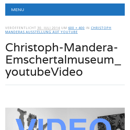
Hauptmenü
Zum
MENU
Inhalt
springen
VERÖFFENTLICHT
30. JULI 2014
UM
600 × 400
IN
CHRISTOPH
MANDERAS AUSSTELLUNG AUF YOUTUBE
Christoph-Mandera-
Emschertalmuseum_
youtubeVideo