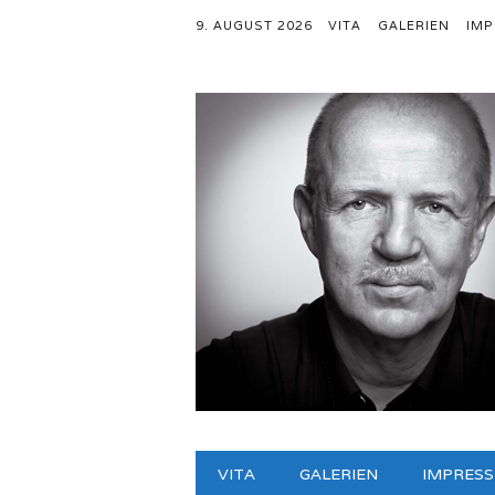
9. AUGUST 2026
VITA
GALERIEN
IM
Hauptmenü
Zum
VITA
GALERIEN
IMPRES
Inhalt