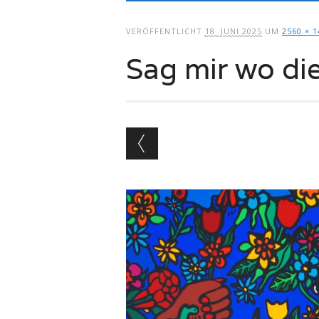
springen
VERÖFFENTLICHT
18. JUNI 2025
UM
2560 × 1
Sag mir wo d