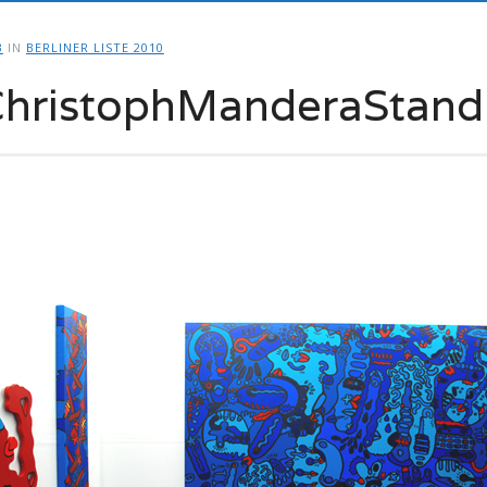
3
IN
BERLINER LISTE 2010
 ChristophManderaStand