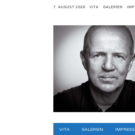
7. AUGUST 2026
VITA
GALERIEN
IM
Hauptmenü
Zum
VITA
GALERIEN
IMPRES
Inhalt