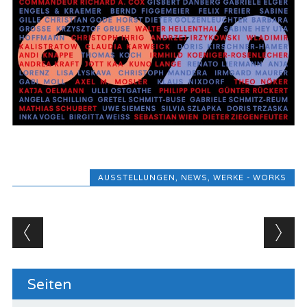
AUSSTELLUNGEN
,
NEWS
,
WERKE - WORKS
Beitragsnavigation
Seiten