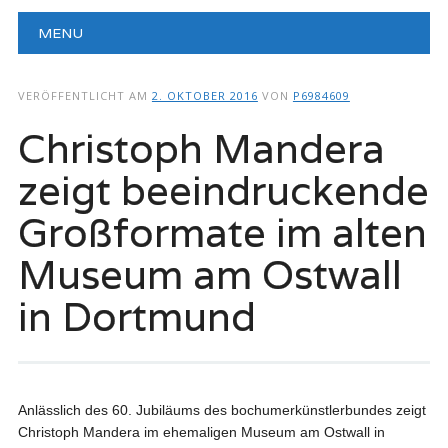
Hauptmenü
Zum
MENU
Inhalt
springen
VERÖFFENTLICHT AM
2. OKTOBER 2016
VON
P6984609
Christoph Mandera
zeigt beeindruckende
Großformate im alten
Museum am Ostwall
in Dortmund
Anlässlich des 60. Jubiläums des bochumerkünstlerbundes zeigt
Christoph Mandera im ehemaligen Museum am Ostwall in