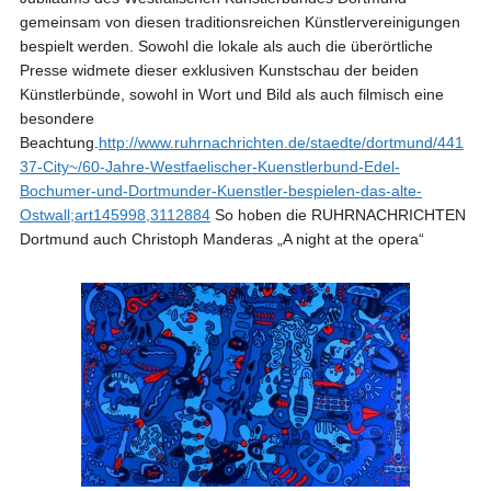
gemeinsam von diesen traditionsreichen Künstlervereinigungen
bespielt werden. Sowohl die lokale als auch die überörtliche
Presse widmete dieser exklusiven Kunstschau der beiden
Künstlerbünde, sowohl in Wort und Bild als auch filmisch eine
besondere
Beachtung.
http://www.ruhrnachrichten.de/staedte/dortmund/441
37-City~/60-Jahre-Westfaelischer-Kuenstlerbund-Edel-
Bochumer-und-Dortmunder-Kuenstler-bespielen-das-alte-
Ostwall;art145998,3112884
So hoben die RUHRNACHRICHTEN
Dortmund auch Christoph Manderas „A night at the opera“