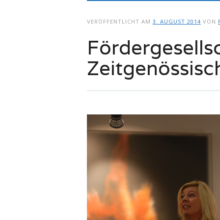
springen
VERÖFFENTLICHT AM
3. AUGUST 2014
VON
Fördergesells
Zeitgenössisc