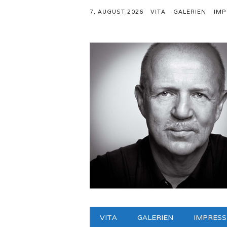
7. AUGUST 2026
VITA
GALERIEN
IM
Hauptmenü
Zum
VITA
GALERIEN
IMPRES
Inhalt