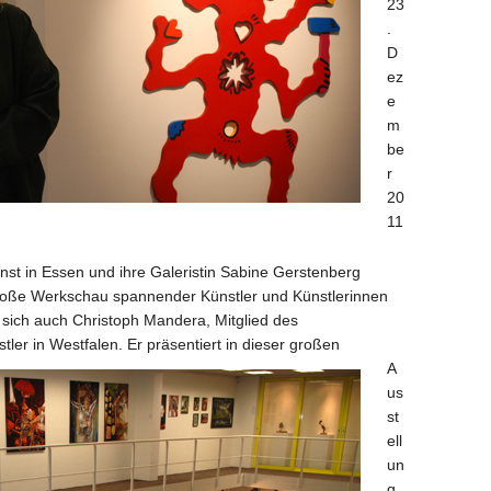
23
.
D
ez
e
m
be
r
20
11
nst in Essen und ihre Galeristin Sabine Gerstenberg
roße Werkschau spannender Künstler und Künstlerinnen
 sich auch Christoph Mandera, Mitglied des
tler in Westfalen.
Er präsentiert in dieser großen
A
us
st
ell
un
g