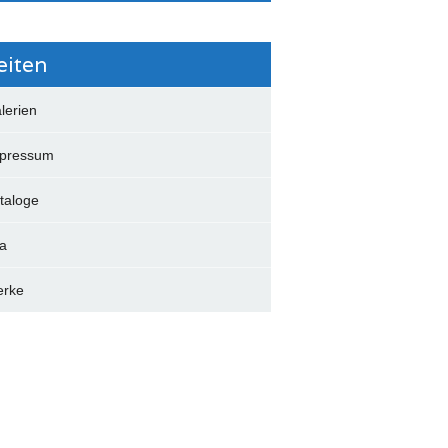
eiten
lerien
pressum
taloge
ta
rke