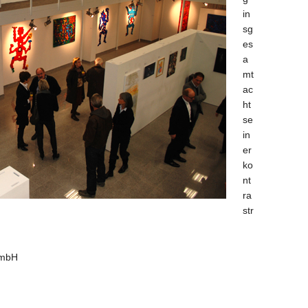
in
sg
es
a
mt
ac
ht
se
in
er
ko
nt
ra
str
 mbH